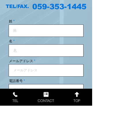
059-353-1445
TEL/FAX.
姓
名
メールアドレス
電話番号
TEL
CONTACT
TOP
メッセージを入力