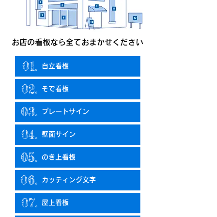
お店の看板なら全ておまかせください
01.
自立看板
02.
そで看板
03.
プレートサイン
04.
壁面サイン
05.
のき上看板
06.
カッティング文字
07.
屋上看板